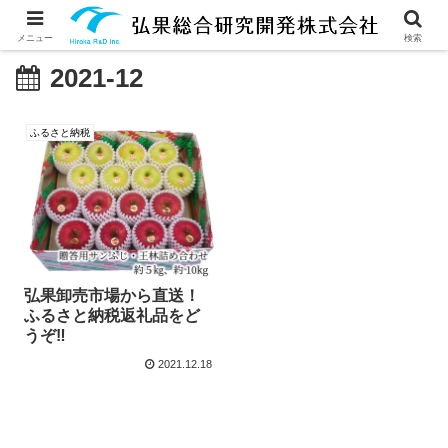
メニュー
検索
2021-12
ふるさと納税
弘果卸売市場から直送！
ふるさと納税返礼品をど
うぞ‼
2021.12.18